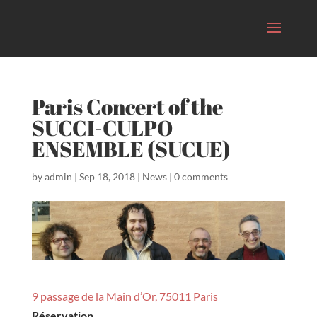
Paris Concert of the
SUCCI-CULPO
ENSEMBLE (SUCUE)
by
admin
|
Sep 18, 2018
|
News
|
0 comments
9 passage de la Main d’Or, 75011 Paris
Réservation