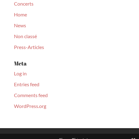
Concerts
Home
News
Non classé
Press-Articles
Meta
Log in
Entries feed
Comments feed
WordPress.org
© Christopher Culpo 2020. All Rights Reserved | Designed by
Monart Agency