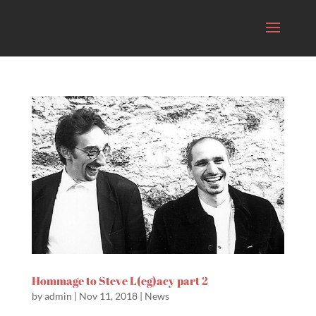
Hommage to Steve L(eg)acy part 2
by
admin
|
Nov 11, 2018
|
News