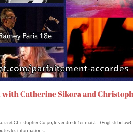
n with Catherine Sikora and Christop
kora et Christopher Culpo, le vendredi 1er mai à (English below)
utes les informations: