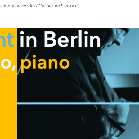
tement-accordes/ Catherine Sikora et...