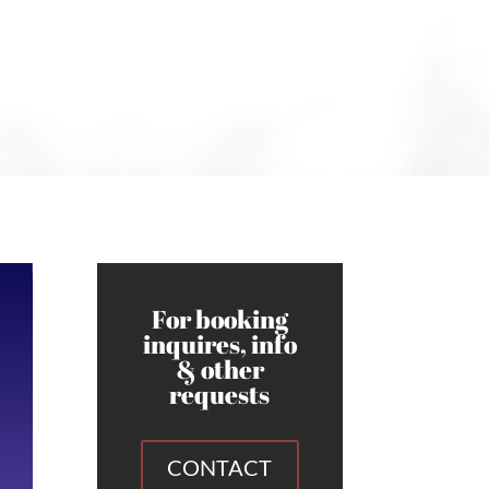
For booking
inquires, info
& other
requests
CONTACT